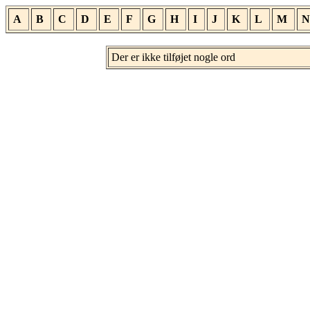
A
B
C
D
E
F
G
H
I
J
K
L
M
N
Der er ikke tilføjet nogle ord