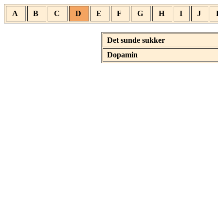
A
B
C
D
E
F
G
H
I
J
Det sunde sukker
Dopamin