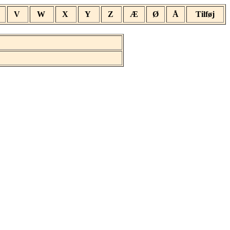
V
W
X
Y
Z
Æ
Ø
Å
Tilføj